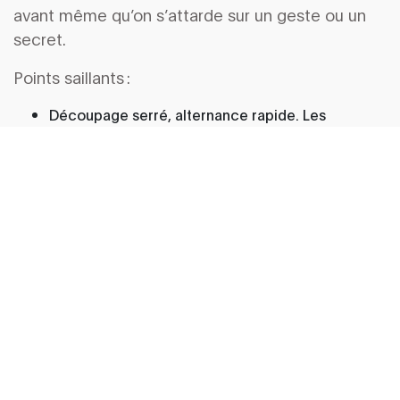
avant même qu’on s’attarde sur un geste ou un
secret.
Points saillants :
Découpage serré, alternance rapide. Les
répliques sont courtes ; aucune place au flou.
Le geste accompagne la parole, ou la contredit
(vision essentielle dans l’élaboration de la scène).
Le conflit est affiché : chaque phrase vise une
réaction immédiate.
Côté fabrication, les scénarios partent en atelier :
« writer’s room » collective, relectures
successives, calibrage rythmique planifié
(sources :
Écrire pour la série
de Pierre Sérisier,
masterclasses Netflix). La coupe y est
méthodique, les scènes sont bêta-testées en